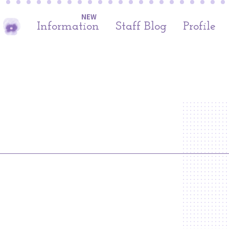
NEW
Information
Staff Blog
Profile
！