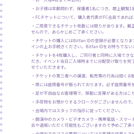
・お子様は年齢問わず、保護者1名につき、膝上観覧1
・FCチケットについて、購入者代表がFC会員であれ
・ご用意できるチケット枚数には限りがあります。厳
せんので、あらかじめご了承ください。
・チケットの購入にはBitfan IDの登録が必要となります。
インの上お手続きください。Bitfan IDをお持ちでな
・チケットを4枚購入し、ご同行者と同時に入場できない場
だき、イベント当日ご入場時までに分配受け取りを完
せていただきます。
・チケットの第三者への譲渡、転売等の行為は固くお
・席には座席番号が振られております。必ず座席番号
・足が不自由なお客様等で、移動に支障がある方はこ
・手荷物をお預かりするクロークがございませんので
・会場内ではスタッフの指示に従ってください。
・開演中のカメラ・ビデオカメラ・携帯電話・スマー
去や退場いただく可能性もございますので予めご了承
・会場内でのマスク着用についてはお客様の任意とさ