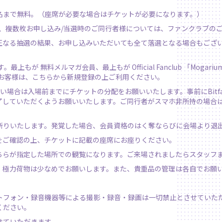
名まで無料。（座席が必要な場合はチケットが必要になります。）
ば、複数枚お申し込み/当選時のご同行者様については、ファンクラブの
正なる抽選の結果、お申し込みいただいても全て落選となる場合もござ
最上もが 無料メルマガ会員、最上もが Official Fanclub 「Mogar
いお客様は、
こちら
から新規登録の上ご利用ください。
合は入場前までにチケットの分配をお願いいたします。事前にBitfan ID
了していただくようお願いいたします。ご同行者がスマホ非所持の場合
断りいたします。発覚した場合、会員資格のはく奪ならびに会場より退
をご確認の上、チケットに記載の座席にお座りください。
ちらが指定した場所での観覧になります。ご来場されましたらスタッフ
、極力荷物は少なめでお願いします。また、貴重品の管理は各自でお願
トフォン・録音機器等による撮影・録音・録画は一切禁止とさせていた
ください。
せていただきます。