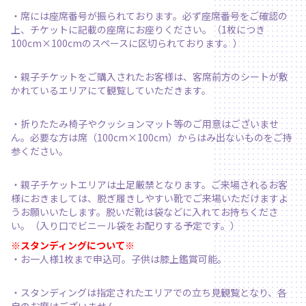
・席には座席番号が振られております。必ず座席番号をご確認の
上、チケットに記載の座席にお座りください。（1枚につき
100cm×100cmのスペースに区切られております。）
・親子チケットをご購入されたお客様は、客席前方のシートが敷
かれているエリアにて観覧していただきます。
・折りたたみ椅子やクッションマット等のご用意はございませ
ん。必要な方は席（100cm×100cm）からはみ出ないものをご持
参ください。
・親子チケットエリアは土足厳禁となります。ご来場されるお客
様におきましては、脱ぎ履きしやすい靴でご来場いただけますよ
うお願いいたします。脱いだ靴は袋などに入れてお持ちくださ
い。（入り口でビニール袋をお配りする予定です。）
※スタンディングについて※
・お一人様1枚まで申込可。子供は膝上鑑賞可能。
・スタンディングは指定されたエリアでの立ち見観覧となり、各