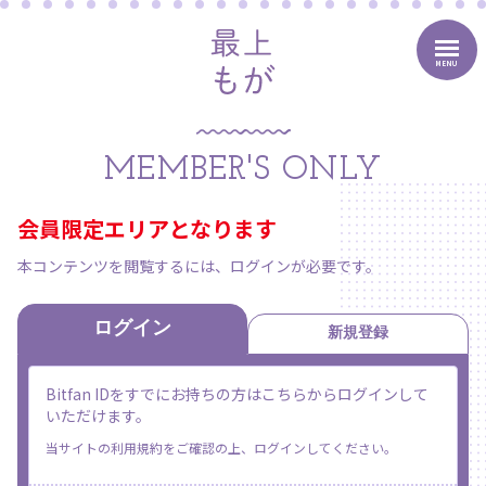
MENU
MEMBER'S ONLY
会員限定エリアとなります
本コンテンツを閲覧するには、ログインが必要です。
ログイン
新規登録
Bitfan IDをすでにお持ちの方はこちらからログインして
いただけます。
当サイトの利用規約をご確認の上、ログインしてください。