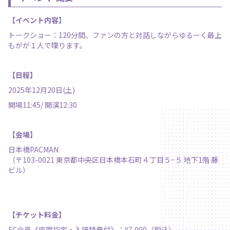
【イベント内容】
トークショー：120分間、ファンの方と対話しながらゆるーく最上
もがが１人で喋ります。
【日程】
2025年12月20日(土)
開場11:45/ 開演12:30
【会場】
日本橋PACMAN
（
〒103-0021 東京都中央区日本橋本石町４丁目５−５ 地下1階 藤
ビル
）
【チケット料金】
FC会員《座席指定・入場特典付》：¥7,000（税込）